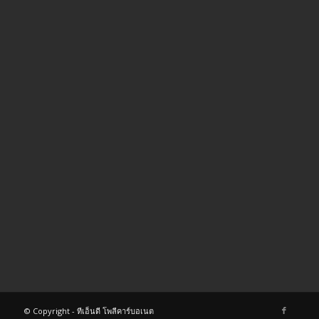
72/4 ม.นราพฤกษ์ มีนบุรี กรุงเทพฯ
โทร. 089-452-8848, 086-313-4288
086-375-4277
แฟกซ์ 02-918-2219
บริหารงานโดย เดช ทะสอน
© Copyright - ทีเอ็นดี โพลีคาร์บอเนต