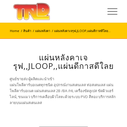
Home
/
สินค้า
/
แผ่นหลังคา
/
แผ่นหลังคาเจรุฟ,JLOOP,แผ่นดีกาสดีใลย...
แผ่นหลังคาเจ
รุฟ,,JLOOP,,แผ่นดีกาสดีใลย
ศูนย์ขายส่ง ผู้ผลิตและนำเข้า
แผ่นโพลีคาร์บอเนตทุกชนิด อุปกรณ์งานสเตนเลส ท่อสเตนเลส แผ่น
โพลีคาร์บอเนต แผ่นสเตนเลส 2B /BA /HL เครื่องขัดลูเปส ขัดผิวแฮร์
ไลน์, ขนแมว บริการเคลือบผิวโลหะด้วยระบบ PVD สีทอง บริการสลัก
ลายบนแผ่นสเตนเลส