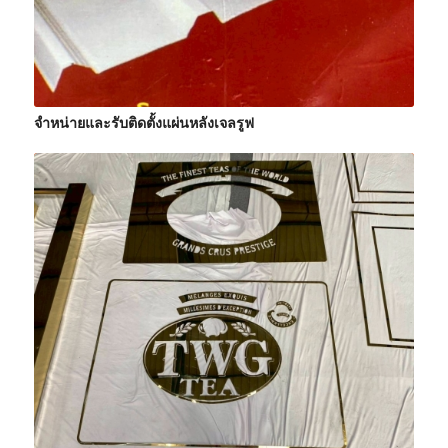
จำหน่ายและรับติดตั้งแผ่นหลังเจลรูฟ