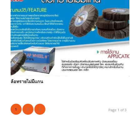
ล้อทรายไม่มีแกน
1
2
3
Page 1 of 3