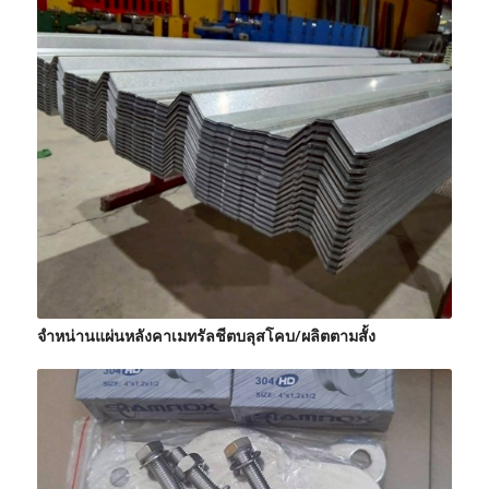
จำหน่านแผ่นหลังคาเมทรัลชีตบลุสโคบ/ผลิตตามสั้ง